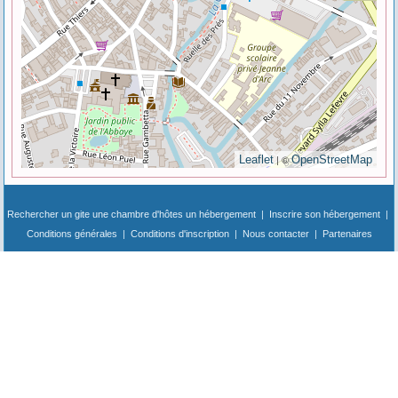
| ©
Leaflet
OpenStreetMap
Rechercher un gite une chambre d'hôtes un hébergement
|
Inscrire son hébergement
|
Conditions générales
|
Conditions d'inscription
|
Nous contacter
|
Partenaires
Hébergements, gites, meublés, chambres d'hôtes, hôtels, campings
pour les déplacements professionnels
Location temporaire lors de vos grands déplacements professionnels mais aussi
réservation pour séminaires, réunion à titre professionnel, télétravail, à la nuitée, semaine
ou mois mais également location de vacances, bungalow, mobil-home, cabanes, auberge
de jeunesse, village-vacances ou hébergements insolites.